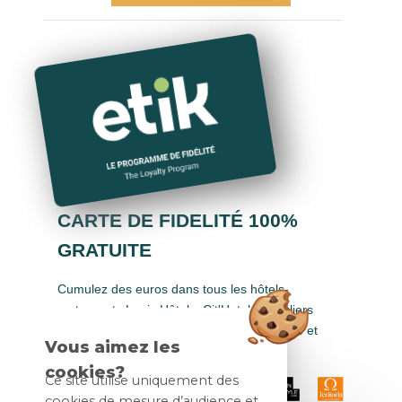
CARTE DE FIDELITÉ 100%
GRATUITE
Cumulez des euros dans tous les hôtels-
restaurants Logis Hôtels, Cit'Hotel, Singuliers
Hôtels, Demeures & Châteaux, Urban Style et
Vous aimez les
Auberge de Pays.
cookies?
Ce site utilise uniquement des
cookies de mesure d’audience et